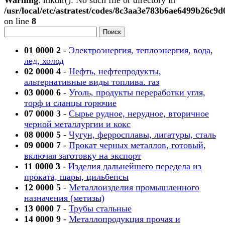
/usr/local/etc/astratest/codes/8c3aa3e783b6ae6499b26c9
on line
8
01 0000 2
-
Электроэнергия, теплоэнергия, вода,
лед, холод
02 0000 4
-
Нефть, нефтепродукты,
альтернативные виды топлива. газ
03 0000 6
-
Уголь, продукты переработки угля,
торф и сланцы горючие
07 0000 3
-
Сырье рудное, нерудное, вторичное
черной металлургии и кокс
08 0000 5
-
Чугун, ферросплавы, лигатуры, сталь
09 0000 7
-
Прокат черных металлов, готовый,
включая заготовку на экспорт
11 0000 3
-
Изделия дальнейшего передела из
проката, шары, цильбепсы
12 0000 5
-
Металлоизделия промышленного
назначения (метизы)
13 0000 7
-
Трубы стальные
14 0000 9
-
Металлопродукция прочая и