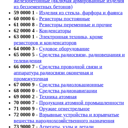
железобетонные (включая армированные изделия
из бесцементных бетонов)
59 0000 1
-
Изделия из стекла, фарфора и фаянса
60 0000 6
-
Резисторы постоянные
61 0000 8
-
Резисторы переменные и прочие
62 0000 4
-
Конденсаторы
63 0000 1
-
Электронная техника, кроме
резисторов и конденсаторов
64 0000 3
-
Судовое оборудование
65 0000 5
-
Средства радиосвязи, радиовещания и
телевидения
66 0000 7
-
Средства проводной связи и
аппаратура радиосвязи оконечная и
промежуточная
67 0000 9
-
Средства радиолокационные
68 0000 0
-
Средства радионавигации
69 0000 2
-
Техника атомная
70 0000 7
-
Продукция атомной промышленности
71 0000 9
-
Оружие огнестрельное
72 0000 0
-
Взрывные устройства и взрывчатые
вещества народнохозяйственного назначения
73 9000 7
-
Агрегаты, узлы и детали