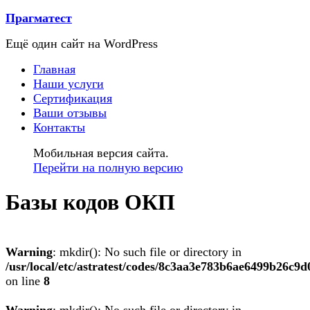
Прагматест
Ещё один сайт на WordPress
Главная
Наши услуги
Сертификация
Ваши отзывы
Контакты
Мобильная версия сайта.
Перейти на полную версию
Базы кодов ОКП
Warning
: mkdir(): No such file or directory in
/usr/local/etc/astratest/codes/8c3aa3e783b6ae6499b26c9
on line
8
Warning
: mkdir(): No such file or directory in