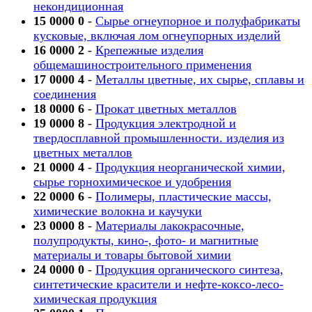
некондиционная
15 0000 0
-
Сырье огнеупорное и полуфабрикаты
кусковые, включая лом огнеупорных изделий
16 0000 2
-
Крепежные изделия
общемашиностроительного применения
17 0000 4
-
Металлы цветные, их сырье, сплавы и
соединения
18 0000 6
-
Прокат цветных металлов
19 0000 8
-
Продукция электродной и
твердосплавной промышленности. изделия из
цветных металлов
21 0000 4
-
Продукция неорганической химии,
сырье горнохимическое и удобрения
22 0000 6
-
Полимеры, пластические массы,
химические волокна и каучуки
23 0000 8
-
Материалы лакокрасочные,
полупродукты, кино-, фото- и магнитные
материалы и товары бытовой химии
24 0000 0
-
Продукция органического синтеза,
синтетические красители и нефте-коксо-лесо-
химическая продукция