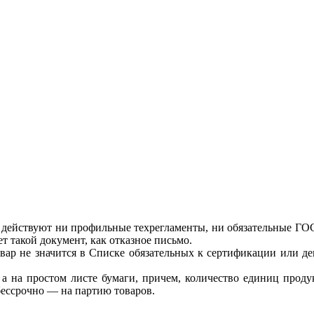
действуют ни профильные техрегламенты, ни обязательные ГОС
т такой документ, как отказное письмо.
р не значится в Списке обязательных к сертификации или декл
 на простом листе бумаги, причем, количество единиц продук
 бессрочно — на партию товаров.