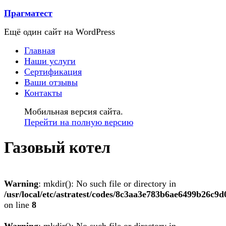
Прагматест
Ещё один сайт на WordPress
Главная
Наши услуги
Сертификация
Ваши отзывы
Контакты
Мобильная версия сайта.
Перейти на полную версию
Газовый котел
Warning
: mkdir(): No such file or directory in
/usr/local/etc/astratest/codes/8c3aa3e783b6ae6499b26c9
on line
8
Warning
: mkdir(): No such file or directory in