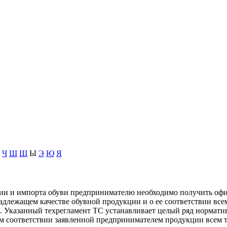
Ч
Ш
Щ
Ы
Э
Ю
Я
ции и импорта обуви предпринимателю необходимо получить оф
о надлежащем качестве обувной продукции и о ее соответствии 
 Указанный техрегламент ТС устанавливает целый ряд нормативо
м соответствии заявленной предпринимателем продукции всем 