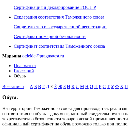
Сертификация и декларирование ГОСТ Р
Декларация соответствия Таможенного союза
Свидетельство о государственной регистрации
Сертификат пожарной безопасности
Сертификат соответствия Таможенного союза
Марьяна
otdeldc@pragmatest.ru
Прагматест
Глоссарий
Обувь
Все записи
А
Б
В
Г
Д
Е
Ё
Ж
З
И
К
Л
М
Н
О
П
Р
С
Т
У
Ф
Х
Ц
Обувь
На территории Таможенного союза для производства, реализа
соответствия на обувь – документ, который свидетельствует 
техрегламента о безопасности товаров легкой промышленности.
официальный сертификат на обувь возможно только при полно