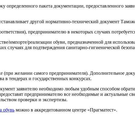
ку определенного пакета документации, предоставленного заяви
 устанавливает другой нормативно-технический документ Тамож
ответствия), предпринимателю в некоторых случаях потребуетс
тве/импорте/реализации обуви, предназначенной для использо
дких случаях для подтверждения санитарно-гигиенической безопа
ке (при желании самого предпринимателя). Дополнительное док
а в тендерах и государственных конкурсах.
умент заявителю необходимо любым удобным способом обратит
предоставят предпринимателю все необходимые и актуальные св
ельством проверки и экспертизы.
а обувь
можно в аккредитованном центре «Прагматест».